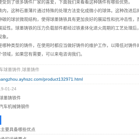
便受到了很多铸件厂家的喜爱，下面我们来看看这种铸件有哪些优势。
，这种石墨薄片通过特殊的处理方法变化成微小的球体。这种改进后的
种碳的球状微观结构，使得球墨铸铁具有更加良好的展延性和抗冲击性，
展延性。球墨铸铁的压力负载部件都经过铁素体化退火周期的工艺处理后
现象。
种类型的铸件，在使用时都应当做好铸件的维护工作，以降低对铸件的
个领域，如果您有需要，可以来电咨询我们。
车球墨铸件,球墨铸件
changzhou.ayhszc.com/product132971.html
-01-24
球墨铸铁件
汽车机械铸钢件
承主要具备哪些优点