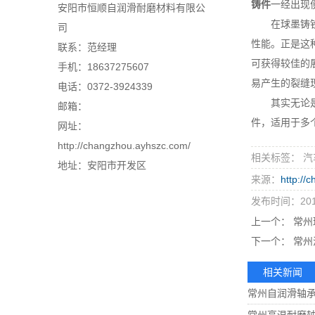
铸件
一经出现
安阳市恒顺自润滑耐磨材料有限公
在球墨铸铁内
司
性能。正是这
联系：范经理
可获得较佳的
手机：18637275607
易产生的裂缝
电话：0372-3924339
其实无论是哪
邮箱：
件，适用于多
网址：
http://changzhou.ayhszc.com/
相关标签： 汽
地址：安阳市开发区
来源：
http://
发布时间：2019
上一个：
常州
下一个：
常州
相关新闻
常州自润滑轴