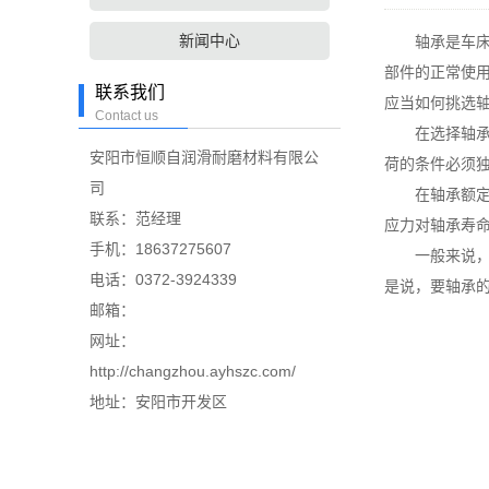
新闻中心
轴承是车床等
部件的正常使
联系我们
应当如何挑选
Contact us
在选择轴承的
安阳市恒顺自润滑耐磨材料有限公
荷的条件必须
司
在轴承额定寿
联系：范经理
应力对轴承寿
手机：18637275607
一般来说，滚
电话：0372-3924339
是说，要轴承
邮箱：
网址：
http://changzhou.ayhszc.com/
地址：安阳市开发区